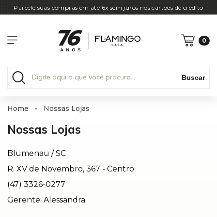
Parcele suas compras em até 6x sem juros nos cartões de crédito
0
Buscar
Home
•
Nossas Lojas
Nossas Lojas
Blumenau / SC
R. XV de Novembro, 367 - Centro
(47) 3326-0277
Gerente: Alessandra